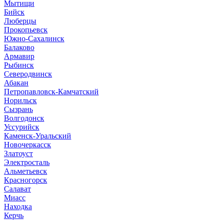
Мытищи
Бийск
Люберцы
Прокопьевск
Южно-Сахалинск
Балаково
Армавир
Рыбинск
Северодвинск
Абакан
Петропавловск-Камчатский
Норильск
Сызрань
Волгодонск
Уссурийск
Каменск-Уральский
Новочеркасск
Златоуст
Электросталь
Альметьевск
Красногорск
Салават
Миасс
Находка
Керчь