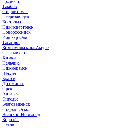
Грозный
Тамбов
Стерлитамак
Петрозаводск
Кострома
Нижневартовск
Новороссийск
Йошкар-Ола
Таганрог
Комсомольск-на-Амуре
Сыктывкар
Химки
Нальчик
Нижнекамск
Шахты
Братск
Дзержинск
Орск
Ангарск
Энгельс
Благовещенск
Старый Оскол
Великий Новгород
Королёв
Псков