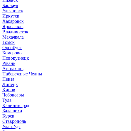
Ижевск
Барнаул
Ульяновск
Иркутск
Хабаровск
Ярославль
Владивосток
Махачкала
Томск
Оренбург
Кемерово
Новокузнецк
Рязань
Астрахань
Набережные Челны
Пенза
Липецк
Киров
Чебоксары
Тула
Калининград
Балашиха
Курск
Ставрополь
Улан-Удэ