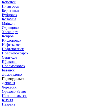
Копейск
Пятигорск
Березники
Рубцовск
Коломна
Майкоп
Одинцово
Хасавюрт
Ковров
Кисловодск
Нефтекамск
Нефтеюганск
Новочебоксарск
Серпухов
Щёлково
Новомосковск
Батайск
Домодедово
Первоуральск
Дербент
Черкесск
Орехово-Зуево
Невинномысск
Кызыл
Назрань