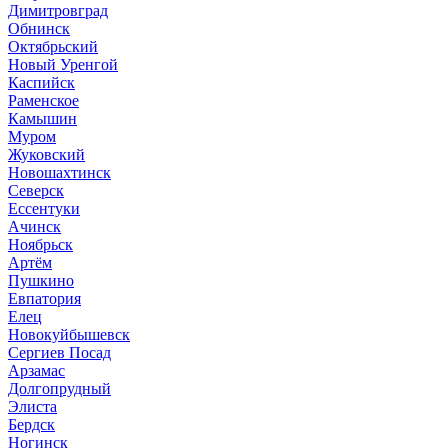
Димитровград
Обнинск
Октябрьский
Новый Уренгой
Каспийск
Раменское
Камышин
Муром
Жуковский
Новошахтинск
Северск
Ессентуки
Ачинск
Ноябрьск
Артём
Пушкино
Евпатория
Елец
Новокуйбышевск
Сергиев Посад
Арзамас
Долгопрудный
Элиста
Бердск
Ногинск