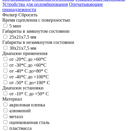
Устройства для опломбирования
Опечатывающие
принадлежности
Фильтр
Сбросить
Время сцепления с поверхностью
5 мин
Габариты в замкнутом состоянии
25х21х7,5 мм
Габариты в незамкнутом состоянии
30х21х7,5 мм
Диапазон применения
от -20*C до +60*C
от -30*C до +60*C
от -40* C до+80* С
от -40*C до +100*С
от -50* C до+100* С
Диапазон установки
от -10* С до +50* С
Материал
акриловая пленка
алюминий
металл
оцинкованная сталь
пластмасса