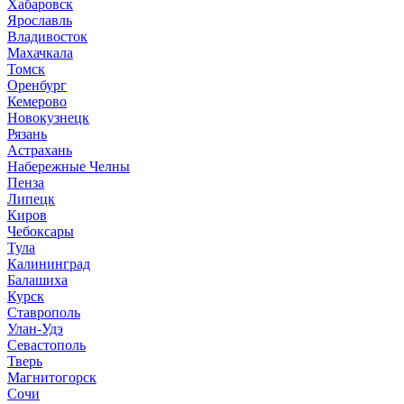
Хабаровск
Ярославль
Владивосток
Махачкала
Томск
Оренбург
Кемерово
Новокузнецк
Рязань
Астрахань
Набережные Челны
Пенза
Липецк
Киров
Чебоксары
Тула
Калининград
Балашиха
Курск
Ставрополь
Улан-Удэ
Севастополь
Тверь
Магнитогорск
Сочи