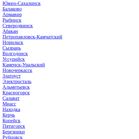
Южно-Сахалинск
Балаково
Армавир
Рыбинск
Северодвинск
Абакан
Петропавловск-Камчатский
Норильск
Сызрань
Волгодонск
Уссурийск
Каменск-Уральский
Новочеркасск
Златоуст
Электросталь
Альметьевск
Красногорск
Салават
Миасс
Находка
Керчь
Копейск
Пятигорск
Березники
Рубцовск