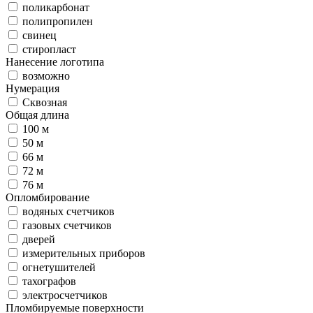
поликарбонат
полипропилен
свинец
стиропласт
Нанесение логотипа
возможно
Нумерация
Сквозная
Общая длина
100 м
50 м
66 м
72 м
76 м
Опломбирование
водяных счетчиков
газовых счетчиков
дверей
измерительных приборов
огнетушителей
тахографов
электросчетчиков
Пломбируемые поверхности