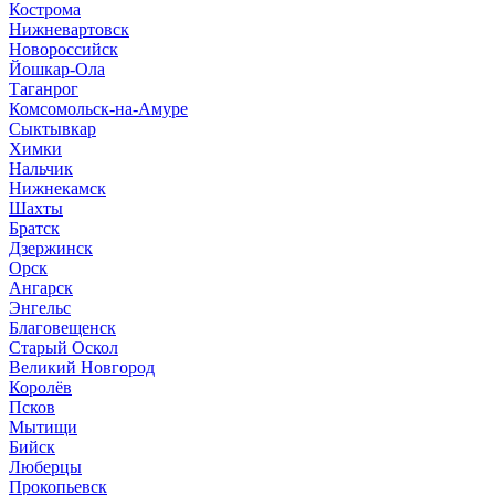
Кострома
Нижневартовск
Новороссийск
Йошкар-Ола
Таганрог
Комсомольск-на-Амуре
Сыктывкар
Химки
Нальчик
Нижнекамск
Шахты
Братск
Дзержинск
Орск
Ангарск
Энгельс
Благовещенск
Старый Оскол
Великий Новгород
Королёв
Псков
Мытищи
Бийск
Люберцы
Прокопьевск