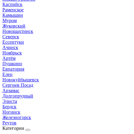
Каспийск
Раменское
Камышин
Муром
Жуковский
Новошахтинск
Северск
Ессентуки
Ачинск
Ноябрьск
Артём
Пушкино
Евпатория
Елец
Новокуйбышевск
Сергиев Посад
Арзамас
Долгопрудный
Элиста
Бердск
Ногинск
Железногорск
Реутов
Категории