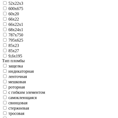
52х22х3
600x675
60x20
66x22
66x22x1
68x24x1
787x750
795x625
85x23
85x27
9,6х195
Тип пломбы
защелка
индикаторная
ленточная
мешковая
роторная
с гибким элементом
самоклеющаяся
свинцовая
стержневая
тросовая