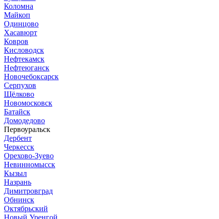
Коломна
Майкоп
Одинцово
Хасавюрт
Ковров
Кисловодск
Нефтекамск
Нефтеюганск
Новочебоксарск
Серпухов
Щёлково
Новомосковск
Батайск
Домодедово
Первоуральск
Дербент
Черкесск
Орехово-Зуево
Невинномысск
Кызыл
Назрань
Димитровград
Обнинск
Октябрьский
Новый Уренгой