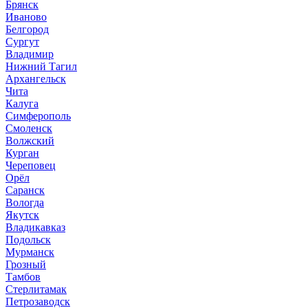
Брянск
Иваново
Белгород
Сургут
Владимир
Нижний Тагил
Архангельск
Чита
Калуга
Симферополь
Смоленск
Волжский
Курган
Череповец
Орёл
Саранск
Вологда
Якутск
Владикавказ
Подольск
Мурманск
Грозный
Тамбов
Стерлитамак
Петрозаводск