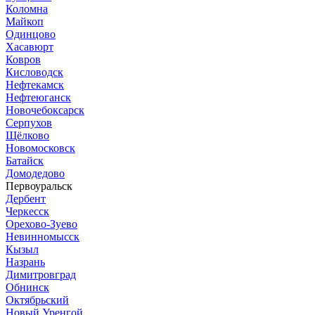
Коломна
Майкоп
Одинцово
Хасавюрт
Ковров
Кисловодск
Нефтекамск
Нефтеюганск
Новочебоксарск
Серпухов
Щёлково
Новомосковск
Батайск
Домодедово
Первоуральск
Дербент
Черкесск
Орехово-Зуево
Невинномысск
Кызыл
Назрань
Димитровград
Обнинск
Октябрьский
Новый Уренгой