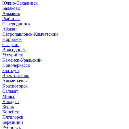
Южно-Сахалинск
Балаково
Армавир
Рыбинск
Северодвинск
Абакан
Петропавловск-Камчатский
Норильск
Сызрань
Волгодонск
Уссурийск
Каменск-Уральский
Новочеркасск
Златоуст
Электросталь
Альметьевск
Красногорск
Салават
Миасс
Находка
Керчь
Копейск
Пятигорск
Березники
Рубцовск