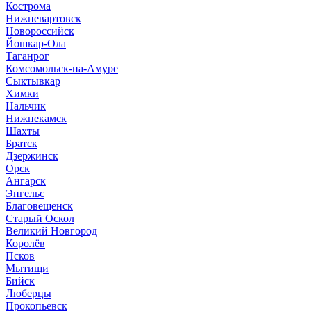
Кострома
Нижневартовск
Новороссийск
Йошкар-Ола
Таганрог
Комсомольск-на-Амуре
Сыктывкар
Химки
Нальчик
Нижнекамск
Шахты
Братск
Дзержинск
Орск
Ангарск
Энгельс
Благовещенск
Старый Оскол
Великий Новгород
Королёв
Псков
Мытищи
Бийск
Люберцы
Прокопьевск