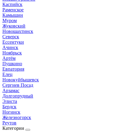
Каспийск
Раменское
Камышин
Муром
Жуковский
Новошахтинск
Северск
Ессентуки
Ачинск
Ноябрьск
Артём
Пушкино
Евпатория
Елец
Новокуйбышевск
Сергиев Посад
Арзамас
Долгопрудный
Элиста
Бердск
Ногинск
Железногорск
Реутов
Категории