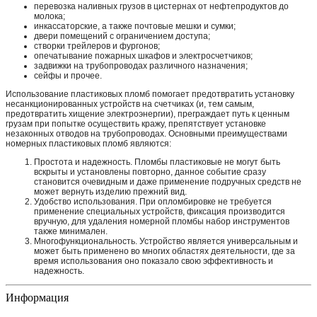
перевозка наливных грузов в цистернах от нефтепродуктов до
молока;
инкассаторские, а также почтовые мешки и сумки;
двери помещений с ограничением доступа;
створки трейлеров и фургонов;
опечатывание пожарных шкафов и электросчетчиков;
задвижки на трубопроводах различного назначения;
сейфы и прочее.
Использование пластиковых пломб помогает предотвратить установку
несанкционированных устройств на счетчиках (и, тем самым,
предотвратить хищение электроэнергии), преграждает путь к ценным
грузам при попытке осуществить кражу, препятствует установке
незаконных отводов на трубопроводах. Основными преимуществами
номерных пластиковых пломб являются:
Простота и надежность. Пломбы пластиковые не могут быть
вскрыты и установлены повторно, данное событие сразу
становится очевидным и даже применение подручных средств не
может вернуть изделию прежний вид.
Удобство использования. При опломбировке не требуется
применение специальных устройств, фиксация производится
вручную, для удаления номерной пломбы набор инструментов
также минимален.
Многофункциональность. Устройство является универсальным и
может быть применено во многих областях деятельности, где за
время использования оно показало свою эффективность и
надежность.
Информация