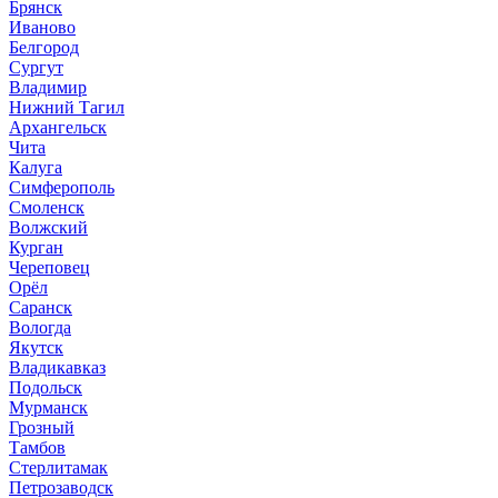
Брянск
Иваново
Белгород
Сургут
Владимир
Нижний Тагил
Архангельск
Чита
Калуга
Симферополь
Смоленск
Волжский
Курган
Череповец
Орёл
Саранск
Вологда
Якутск
Владикавказ
Подольск
Мурманск
Грозный
Тамбов
Стерлитамак
Петрозаводск